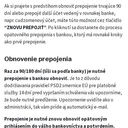
Ak si prajete s predstihom obnoviť prepojenie trvajúce 90
dní alebo prepojiť ďalší účet vedený v rovnakej banke,
napr. cudzomenový účet, máte túto možnosť cez tlačidlo
“ZNOVU PREPOJIŤ”
. Po kliknutí sa dostanete do procesu
opätovného prepojenia s bankou, ktorý má rovnaké kroky
ako prvé prepojenie.
Obnovenie prepojenia
Raz za 90/180 dní (líši sa podľa banky) je nutné
prepojenie s bankou obnoviť.
Je to z dôvodu
dodržiavania pravidiel PSD2 smernice EÚ pre platobné
služby. 14 dní pred vypršaním schválenia vás upozorníme,
že bude nutné predĺženie. Upozornenie uvidíte ako v
administrácii, tak vám príde aj automatický e-mail.
Prepojenie je nutné znovu obnoviť opätovným
prihlásením do vášho bankovníctva a potvrdením.