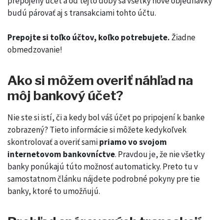
prepojený účet a od tejto doby sa všetky nové objednávky
budú párovať aj s transakciami tohto účtu.
Prepojte si toľko účtov, koľko potrebujete.
Žiadne
obmedzovanie!
Ako si môžem overiť náhľad na
môj bankový účet?
Nie ste si istí, či a kedy bol váš účet po pripojení k banke
zobrazený? Tieto informácie si môžete kedykoľvek
skontrolovať a overiť sami
priamo vo svojom
internetovom bankovníctve
. Pravdou je, že nie všetky
banky ponúkajú túto možnosť automaticky. Preto tu v
samostatnom článku nájdete podrobné pokyny pre tie
banky, ktoré to umožňujú.