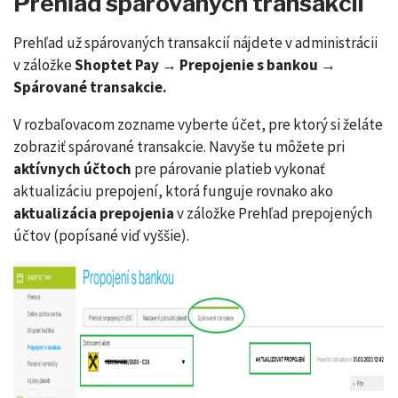
Prehľad spárovaných transakcií
Prehľad už spárovaných transakcií nájdete v administrácii
v záložke
Shoptet Pay → Prepojenie s bankou →
Spárované transakcie.
V rozbaľovacom zozname vyberte účet, pre ktorý si želáte
zobraziť spárované transakcie. Navyše tu môžete pri
aktívnych účtoch
pre párovanie platieb vykonať
aktualizáciu prepojení, ktorá funguje rovnako ako
aktualizácia prepojenia
v záložke Prehľad prepojených
účtov (popísané viď vyššie).