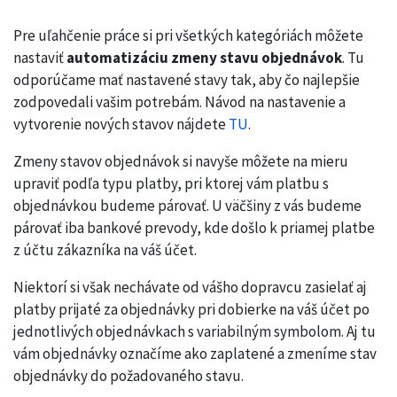
Pre uľahčenie práce si pri všetkých kategóriách môžete
nastaviť
automatizáciu zmeny stavu objednávok
. Tu
odporúčame mať nastavené stavy tak, aby čo najlepšie
zodpovedali vašim potrebám. Návod na nastavenie a
vytvorenie nových stavov nájdete
TU
.
Zmeny stavov objednávok si navyše môžete na mieru
upraviť podľa typu platby, pri ktorej vám platbu s
objednávkou budeme párovať. U väčšiny z vás budeme
párovať iba bankové prevody, kde došlo k priamej platbe
z účtu zákazníka na váš účet.
Niektorí si však nechávate od vášho dopravcu zasielať aj
platby prijaté za objednávky pri dobierke na váš účet po
jednotlivých objednávkach s variabilným symbolom. Aj tu
vám objednávky označíme ako zaplatené a zmeníme stav
objednávky do požadovaného stavu.