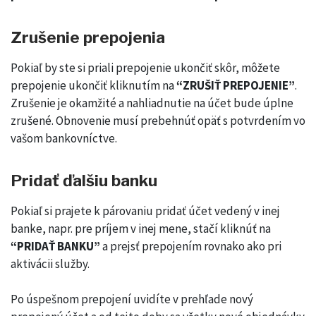
Zrušenie prepojenia
Pokiaľ by ste si priali prepojenie ukončiť skôr, môžete
prepojenie ukončiť kliknutím na
“ZRUŠIŤ PREPOJENIE”
.
Zrušenie je okamžité a nahliadnutie na účet bude úplne
zrušené. Obnovenie musí prebehnúť opäť s potvrdením vo
vašom bankovníctve.
Pridať ďalšiu banku
Pokiaľ si prajete k párovaniu pridať účet vedený v inej
banke, napr. pre príjem v inej mene, stačí kliknúť na
“PRIDAŤ BANKU”
a prejsť prepojením rovnako ako pri
aktivácii služby.
Po úspešnom prepojení uvidíte v prehľade nový