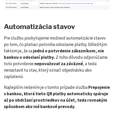
Automatizácia stavov
Pre službu poskytujeme možnosť automatizácie stavov
po tom, čo platiaci potvrdia odoslanie platby. Dôležitým
faktom je, že sa
jedná o potvrdenie zákazníkom, nie
bankou o odoslaní platby.
Z toho dôvodu odporúčame
toto potvrdenie
nepovažovať za záväzné
, a teda
nenastaviť tu stav, ktorý označí objednávku ako
zaplatenú.
Najlepším riešením je v tomto prípade služba
Prepojenie
s bankou
, ktorá tieto QR platby automaticky spáruje
až po obdržaní prostriedkov na účet, teda rovnakým
spôsobom ako iné bankové prevody.