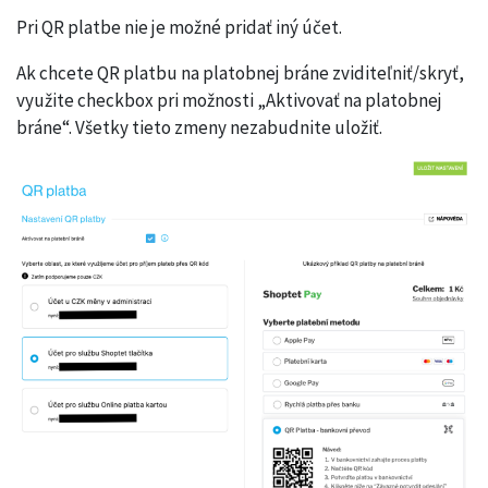
Pri QR platbe nie je možné pridať iný účet.
Ak chcete QR platbu na platobnej bráne zviditeľniť/skryť,
využite checkbox pri možnosti „Aktivovať na platobnej
bráne“. Všetky tieto zmeny nezabudnite uložiť.