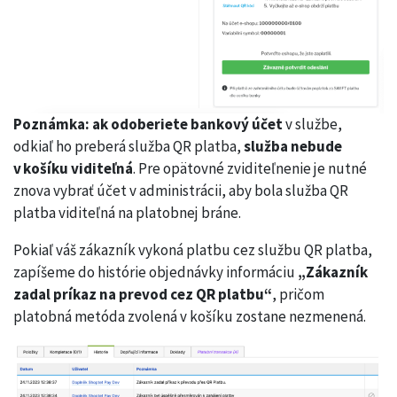
Poznámka: ak odoberiete bankový účet
v službe,
odkiaľ ho preberá služba QR platba,
služba nebude
v košíku viditeľná
. Pre opätovné zviditeľnenie je nutné
znova vybrať účet v administrácii, aby bola služba QR
platba viditeľná na platobnej bráne.
Pokiaľ váš zákazník vykoná platbu cez službu QR platba,
zapíšeme do histórie objednávky informáciu
„Zákazník
zadal príkaz na prevod cez QR platbu“
, pričom
platobná metóda zvolená v košíku zostane nezmenená.