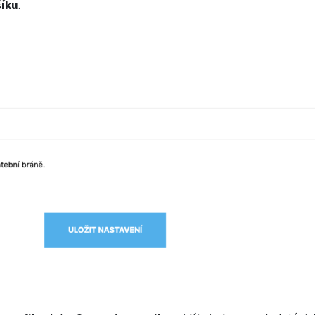
šíku
.