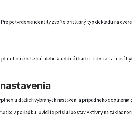
 Pre potvrdenie identity zvoľte príslušný typ dokladu na overe
šu platobnú (debetnú alebo kreditnú) kartu. Táto karta musí 
 nastavenia
vyplneniu ďalších vybraných nastavení a prípadného doplnenia 
šetko v poriadku, uvidíte pri službe stav Aktívny na základno