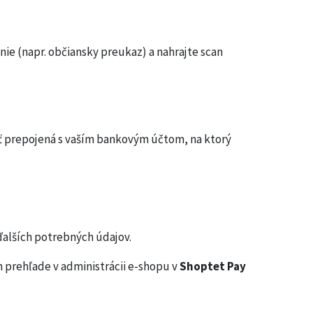
nie (napr. občiansky preukaz) a nahrajte scan
byť prepojená s vaším bankovým účtom, na ktorý
ďalších potrebných údajov.
m prehľade v administrácii e-shopu v
Shoptet Pay