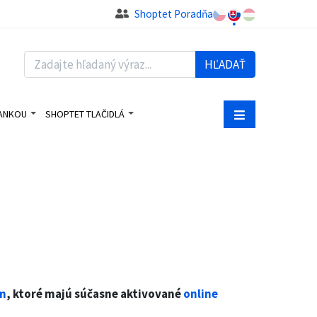
Shoptet Poradňa
HĽADAŤ
BANKOU
SHOPTET TLAČIDLÁ
um
, ktoré majú súčasne aktivované
online