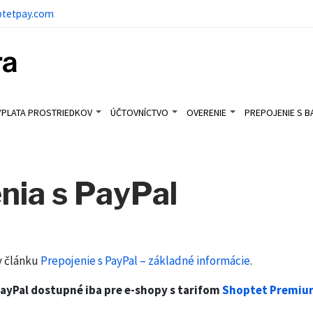
ptetpay.com
ÝPLATA PROSTRIEDKOV
ÚČTOVNÍCTVO
OVERENIE
PREPOJENIE S 
nia s PayPal
v článku
Prepojenie s PayPal – základné informácie
.
PayPal dostupné iba pre e-shopy s tarifom
Shoptet Premi