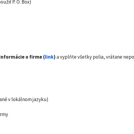
užiť P. O. Box)
nformácie o firme (
link
)
a vyplňte všetky polia, vrátane nep
dané v lokálnom jazyku)
irmy