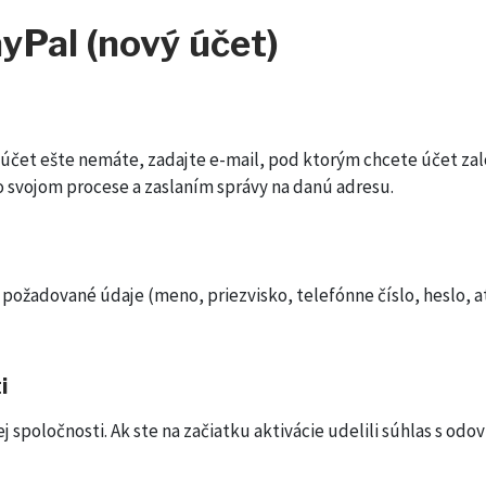
ayPal (nový účet)
 účet ešte nemáte, zadajte e-mail, pod ktorým chcete účet zal
 svojom procese a zaslaním správy na danú adresu.
požadované údaje (meno, priezvisko, telefónne číslo, heslo, at
i
šej spoločnosti. Ak ste na začiatku aktivácie udelili súhlas s o