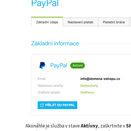
Akonáhle je služba v stave
Aktívny
, zaškrtnite v
Sh