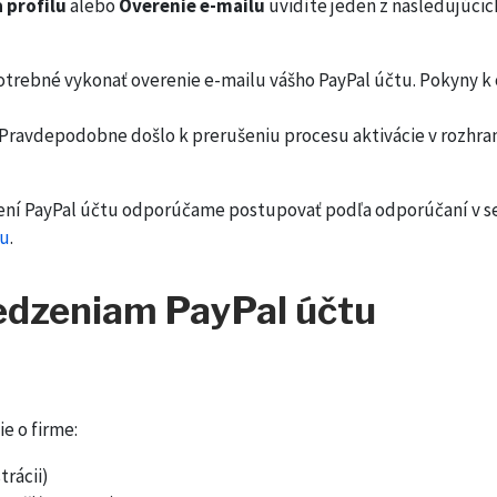
 profilu
alebo
Overenie e-mailu
uvidíte jeden z nasledujúci
potrebné vykonať overenie e-mailu vášho PayPal účtu. Pokyny k o
 Pravdepodobne došlo k prerušeniu procesu aktivácie v rozhraní
vení PayPal účtu odporúčame postupovať podľa odporúčaní v s
tu
.
dzeniam PayPal účtu
e o firme:
trácii)