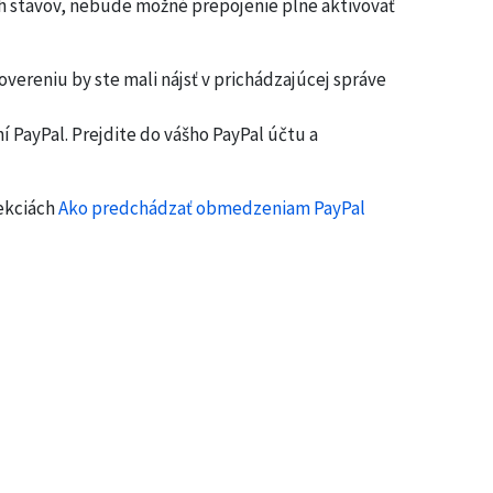
ch stavov, nebude možné prepojenie plne aktivovať
vereniu by ste mali nájsť v prichádzajúcej správe
 PayPal. Prejdite do vášho PayPal účtu a
ekciách
Ako predchádzať obmedzeniam PayPal