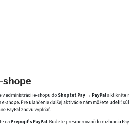
e-shope
te v administrácii e-shopu do
Shoptet Pay → PayPal
a kliknite 
 e-shope. Pre uľahčenie ďalšej aktivácie nám môžete udeliť s
ne PayPal znovu vypĺňať.
ite na
Prepojiť s PayPal
. Budete presmerovaní do rozhrania Pay