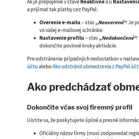
Ak je prepojenie v stave
Neaktívne
a u
Nastavenia
a prijímať tak platby cez PayPal:
Overenie e-mailu
– stav
„Neoverené“
: Je 
vo vašej e-mailovej schránke.
Nastavenie profilu
– stav
„Nedokončené“
:
dokončite povinné kroky aktivácie.
Pre odstránenie prípadných nedostatkov v nasta
účtu
alebo
Ako odstrániť obmedzenia z PayPal úč
Ako predchádzať obme
Dokončite včas svoj firemný profil
Uistite sa, že poskytujete úplné a presné informáci
Oficiálny názov firmy (musí zodpovedať regis