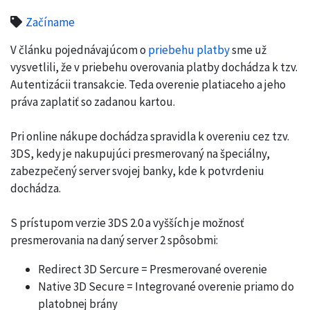
Začíname
V článku pojednávajúcom o
priebehu platby
sme už
vysvetlili, že v priebehu overovania platby dochádza k tzv.
Autentizácii transakcie. Teda overenie platiaceho a jeho
práva zaplatiť so zadanou kartou.
Pri online nákupe dochádza spravidla k overeniu cez tzv.
3DS, kedy je nakupujúci presmerovaný na špeciálny,
zabezpečený server svojej banky, kde k potvrdeniu
dochádza.
S prístupom verzie 3DS 2.0 a vyšších je možnosť
presmerovania na daný server 2 spôsobmi:
Redirect 3D Sercure = Presmerované overenie
Native 3D Secure = Integrované overenie priamo do
platobnej brány