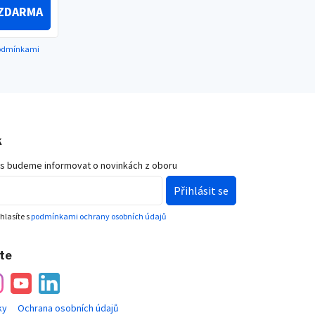
ZDARMA
podmínkami
k
ás budeme informovat o novinkách z oboru
Přihlásit se
hlasíte s
podmínkami ochrany osobních údajů
ete
ky
Ochrana osobních údajů