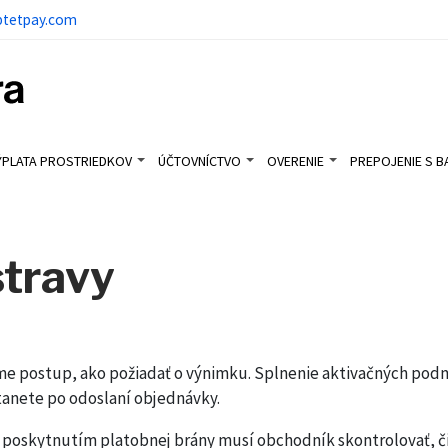
ptetpay.com
ÝPLATA PROSTRIEDKOV
ÚČTOVNÍCTVO
OVERENIE
PREPOJENIE S 
stravy
e postup, ako požiadať o výnimku. Splnenie aktivačných podm
tanete po odoslaní objednávky.
d poskytnutím platobnej brány musí obchodník skontrolovať, č