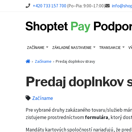
+420 733 157 700
(Po–Pia: 9:00–17:00)
info@sho
ZAČÍNAME
ZÁKLADNÉ NASTAVENIE
TRANSAKCIE
V
Začíname
Predaj doplnkov stravy
Predaj doplnkov 
Začíname
Pre vybrané druhy zakázaného tovaru/služieb mám
zisťujeme prostredníctvom
formulára
, ktorý dos
Mandáty kartových spoločností nariaďujú, že pre