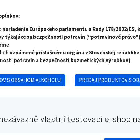
oplnkov:
ho
nariadenie Európskeho parlamentu a Rady 178/2002/ES, 
y týkajúce sa bezpečnosti potravín (“potravinové právo”
orme
boli
oznámené príslušnému orgánu v Slovenskej republike 
ečnosti potravín a bezpečnosti kozmetických výrobkov)
OV S OBSAHOM ALKOHOLU
PREDAJ PRODUKTOV S OB
 nezávazně vlastní testovací e-shop 