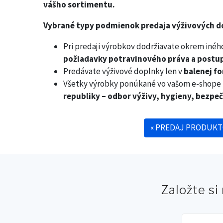
vášho sortimentu.
Vybrané typy podmienok predaja výživových d
Pri predaji výrobkov dodržiavate okrem iné
požiadavky potravinového práva a postup
Predávate výživové doplnky len v
balenej f
Všetky výrobky ponúkané vo vašom e-shope 
republiky – odbor výživy, hygieny, bezp
«
PREDAJ PRODUKT
Post navigation
Založte si