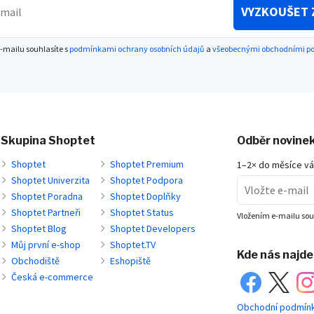
VYZKOUŠET 
-mailu souhlasíte s
podmínkami ochrany osobních údajů
a
všeobecnými obchodními 
Skupina Shoptet
Odběr novine
Shoptet
Shoptet Premium
1–2× do měsíce v
Shoptet Univerzita
Shoptet Podpora
Shoptet Poradna
Shoptet Doplňky
Shoptet Partneři
Shoptet Status
Vložením e-mailu sou
Shoptet Blog
Shoptet Developers
Můj první e-shop
Shoptet.TV
Kde nás najd
Obchodiště
Eshopiště
Česká e-commerce
Obchodní podmín