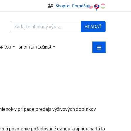
Shoptet Poradňa
HĽADAŤ
BANKOU
SHOPTET TLAČIDLÁ
ienok v prípade predaja výživových doplnkov
i má povolenie požadované danou krajinou na túto