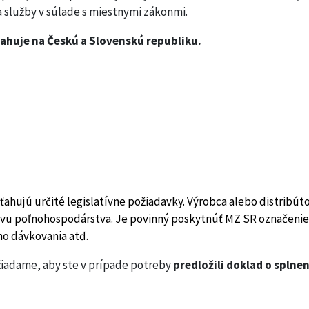
 a služby v súlade s miestnymi zákonmi.
ahuje na Českú a Slovenskú republiku.
ahujú určité legislatívne požiadavky. Výrobca alebo distribúto
tvu poľnohospodárstva. Je povinný poskytnúť MZ SR označenie 
ho dávkovania atď.
iadame, aby ste v prípade potreby
predložili doklad o splne