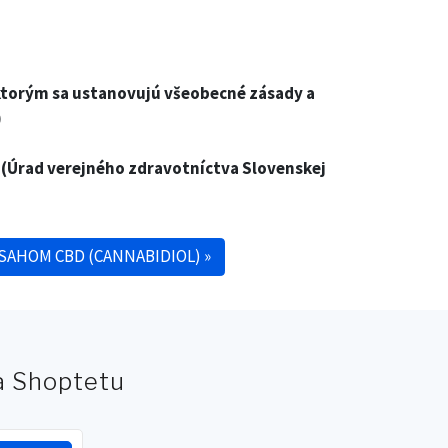
ktorým sa ustanovujú všeobecné zásady a
)
(Úrad verejného zdravotníctva Slovenskej
SAHOM CBD (CANNABIDIOL)
»
na Shoptetu