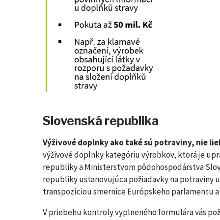
Slovenská republika
Výživové doplnky ako také sú potraviny, nie l
výživové doplnky kategóriu výrobkov, ktorá je 
republiky a Ministerstvom pôdohospodárstva Slove
republiky ustanovujúca požiadavky na potraviny ur
transpozíciou smernice Európskeho parlamentu a 
V priebehu kontroly vyplneného formulára vás po