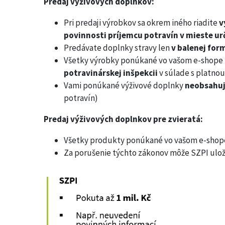
Predaj výživových doplnkov:
Pri predaji výrobkov sa okrem iného riadite
v
povinnosti príjemcu potravín v mieste ur
Predávate doplnky stravy len
v balenej for
Všetky výrobky ponúkané vo vašom e-shope 
potravinárskej inšpekcii
v súlade s platnou
Vami ponúkané výživové doplnky
neobsahuj
potravín)
Predaj výživových doplnkov pre zvieratá:
Všetky produkty ponúkané vo vašom e-shope
Za porušenie týchto zákonov môže SZPI ulož