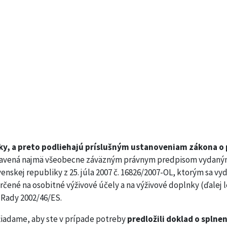
ieky, a preto podliehajú príslušným ustanoveniam zákona o
upravená najmä všeobecne záväzným právnym predpisom vydaný
nskej republiky z 25. júla 2007 č. 16826/2007-OL, ktorým sa v
čené na osobitné výživové účely a na výživové doplnky (ďalej l
Rady 2002/46/ES.
žiadame, aby ste v prípade potreby
predložili doklad o splne