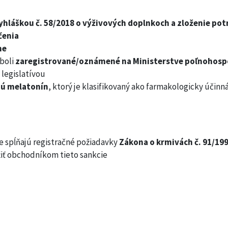
yhláškou č. 58/2018 o výživových doplnkoch
a zloženie pot
čenia
me
boli
zaregistrované/oznámené na Ministerstve poľnohospo
 legislatívou
ú melatonín
, ktorý je klasifikovaný ako farmakologicky účin
 spĺňajú registračné požiadavky
Zákona o krmivách č. 91/1996
iť obchodníkom tieto sankcie