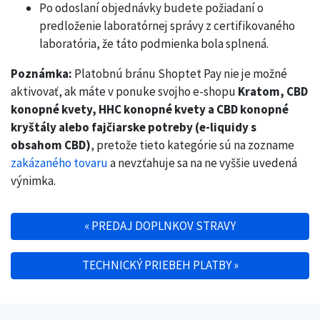
Po odoslaní objednávky budete požiadaní o
predloženie laboratórnej správy z certifikovaného
laboratória, že táto podmienka bola splnená.
Poznámka:
Platobnú bránu Shoptet Pay nie je možné
aktivovať, ak máte v ponuke svojho e-shopu
Kratom, CBD
konopné kvety, HHC konopné kvety a CBD konopné
kryštály alebo fajčiarske potreby (e-liquidy s
obsahom CBD)
, pretože tieto kategórie sú na zozname
zakázaného tovaru
a nevzťahuje sa na ne vyššie uvedená
výnimka.
«
PREDAJ DOPLNKOV STRAVY
Post navigation
TECHNICKÝ PRIEBEH PLATBY
»