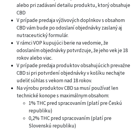
alebo pri zadávaní detailu produktu, ktorý obsahuje
CBD
V prípade predaja výživových doplnkov s obsahom
CBD vám bude po odoslaní objednávky zaslaný aj
nutraceutický formulár.
V rámci VOP kupujúci berie na vedomie, že
odoslaním objednávky potvrdzuje, že jeho vek je 18
rokov alebo viac.
V prípade predaja produktov obsahujúcich prevažne
CBD si pri potvrdení objednávky v košíku nechajte
udeliť súhlas s vekom nad 18 rokov.
Na výrobu produktov CBD sa musí používať len
technické konope s maximálnym obsahom:
1% THC pred spracovaním (platí pre Českú
republiku)
0,2% THC pred spracovaním (platí pre
Slovenskú republiku)