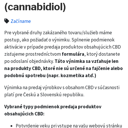
(cannabidiol)
Začíname
Pre vybrané druhy zakázaného tovaru/služieb máme
postup, ako požiadať o výnimku. Splnenie podmienok
aktivácie v prípade predaja produktov obsahujúcich CBD
zisťujeme prostredníctvom
formulára
, ktorý dostanete
po odoslaní objednávky.
Táto výnimka sa vzťahuje len
na produkty CBD, ktoré nie sú určené na fajčenie alebo
podobnú spotrebu (napr. kozmetika atď.)
Výnimka na predaj výrobkov s obsahom CBD v súčasnosti
platí pre Českú a Slovenskú republiku.
Vybrané typy podmienok predaja produktov
obsahujúcich CBD:
Potvrdenie veku pri vstupe na vašu webovú stránku