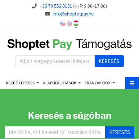
+36 70 552 0161
(H-P: 9:00–17:00)
info@shoptetpay.hu
KERESÉS
KEZDŐ LÉPÉSEK
ALAPBEÁLLÍTÁSOK
TRANZAKCIÓK
Keresés a súgóban
KERESÉS