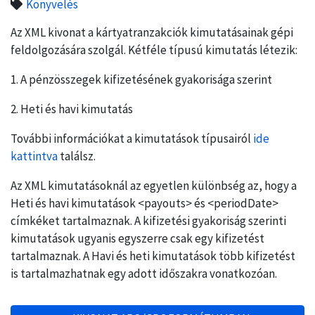
Könyvelés
Az XML kivonat a kártyatranzakciók kimutatásainak gépi
feldolgozására szolgál. Kétféle típusú kimutatás létezik:
1. A pénzösszegek kifizetésének gyakorisága szerint
2. Heti és havi kimutatás
További információkat a kimutatások típusairól
ide
kattintva
találsz.
Az XML kimutatásoknál az egyetlen különbség az, hogy a
Heti és havi kimutatások <payouts> és <periodDate>
címkéket tartalmaznak. A kifizetési gyakoriság szerinti
kimutatások ugyanis egyszerre csak egy kifizetést
tartalmaznak. A Havi és heti kimutatások több kifizetést
is tartalmazhatnak egy adott időszakra vonatkozóan.