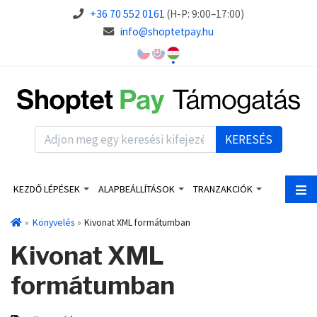
+36 70 552 0161
(H-P: 9:00–17:00)
info@shoptetpay.hu
KERESÉS
KEZDŐ LÉPÉSEK
ALAPBEÁLLÍTÁSOK
TRANZAKCIÓK
Könyvelés
Kivonat XML formátumban
Kivonat XML
formátumban