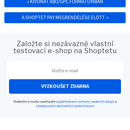
«
KIVONAT ABO/GPC FORMÁTUMBAN
Post navigation
A SHOPTET PAY MEGRENDELÉSE ELŐTT
»
Založte si nezávazně vlastní
testovací e-shop na Shoptetu
VYZKOUŠET ZDARMA
Vložením e-mailu souhlasíte s
podmínkami ochrany osobních údajů
a
všeobecnými obchodními podmínkami