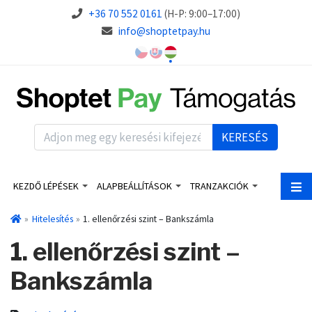
+36 70 552 0161
(H-P: 9:00–17:00)
info@shoptetpay.hu
KERESÉS
KEZDŐ LÉPÉSEK
ALAPBEÁLLÍTÁSOK
TRANZAKCIÓK
Hitelesítés
1. ellenőrzési szint – Bankszámla
1. ellenőrzési szint –
Bankszámla