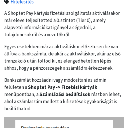
Hitelesítés
A Shoptet Pay kártyás fizetési szolgáltatás aktiválásakor
már eleve teljesítetted a 0. szintet (Tier 0), amely
alapvető információkat igényel a cégedről, a
tulajdonosokról és a vezetőkről.
Egyes esetekben már az aktiváláskor előzetesen be van
állítva a bankszámla, de akár az aktiváláskor, akár az első
tranzakció után töltöd ki, ez elengedhetetlen lépés
ahhoz, hogy a pénzösszegek a számládra érkezzenek.
Bankszámlát hozzáadni vagy módosítani az admin
felületen a
Shoptet Pay -> Fizetési kártyák
menüpontban, a
Számlázási beállítások
részben lehet,
ahol a számlaszám mellett a kifizetések gyakoriságát is
beállíthatod.