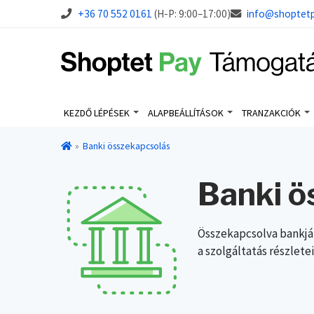
+36 70 552 0161
(H-P: 9:00–17:00)
info@shoptetp
KEZDŐ LÉPÉSEK
ALAPBEÁLLÍTÁSOK
TRANZAKCIÓK
Banki összekapcsolás
Banki ö
Összekapcsolva bankját
a szolgáltatás részletei