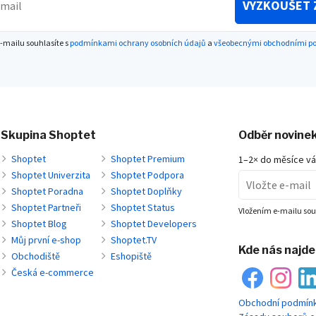
VYZKOUŠET 
-mailu souhlasíte s
podmínkami ochrany osobních údajů
a
všeobecnými obchodními 
Skupina Shoptet
Odběr novine
Shoptet
Shoptet Premium
1–2× do měsíce v
Shoptet Univerzita
Shoptet Podpora
Shoptet Poradna
Shoptet Doplňky
Shoptet Partneři
Shoptet Status
Vložením e-mailu sou
Shoptet Blog
Shoptet Developers
Můj první e-shop
Shoptet.TV
Kde nás najd
Obchodiště
Eshopiště
Česká e-commerce
Obchodní podmín