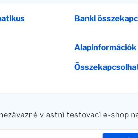
matikus
Banki összekapc
Alapinformációk
Összekapcsolha
 nezávazně vlastní testovací e-shop 