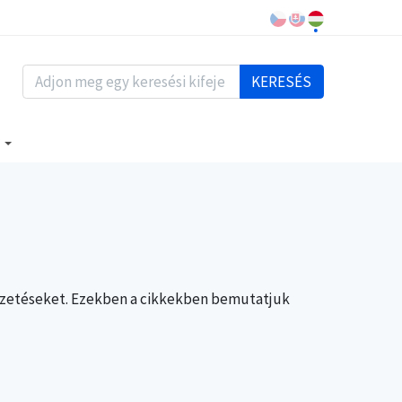
KERESÉS
S
 fizetéseket. Ezekben a cikkekben bemutatjuk