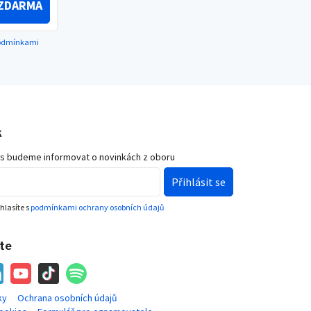
ZDARMA
podmínkami
k
ás budeme informovat o novinkách z oboru
Přihlásit se
hlasíte s
podmínkami ochrany osobních údajů
ete
ky
Ochrana osobních údajů