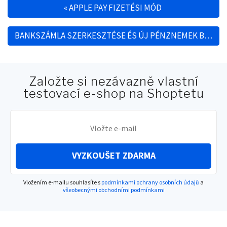
«
APPLE PAY FIZETÉSI MÓD
Post navigation
BANKSZÁMLA SZERKESZTÉSE ÉS ÚJ PÉNZNEMEK BEÁLLÍTÁSA
Založte si nezávazně vlastní
testovací e-shop na Shoptetu
VYZKOUŠET ZDARMA
Vložením e-mailu souhlasíte s
podmínkami ochrany osobních údajů
a
všeobecnými obchodními podmínkami