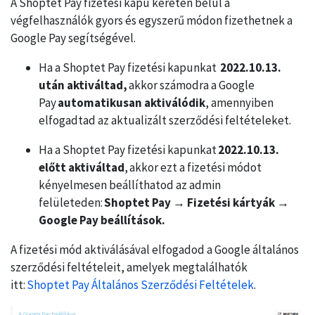
A Shoptet Pay fizetési kapu keretén belül a
végfelhasználók gyors és egyszerű módon fizethetnek a
Google Pay segítségével.
Ha a Shoptet Pay fizetési kapunkat
2022.10.13.
után aktiváltad,
akkor számodra a Google
Pay
automatikusan aktiválódik
, amennyiben
elfogadtad az aktualizált szerződési feltételeket.
Ha a Shoptet Pay fizetési kapunkat
2022.10.13.
előtt aktiváltad
, akkor ezt a fizetési módot
kényelmesen beállíthatod az admin
felületeden:
Shoptet Pay → Fizetési kártyák →
Google Pay beállítások.
A fizetési mód aktiválásával elfogadod a Google általános
szerződési feltételeit, amelyek megtalálhatók
itt:
Shoptet Pay Általános Szerződési Feltételek
.