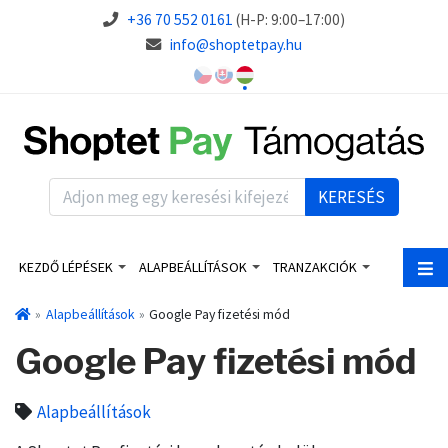
+36 70 552 0161
(H-P: 9:00–17:00)
info@shoptetpay.hu
KERESÉS
KEZDŐ LÉPÉSEK
ALAPBEÁLLÍTÁSOK
TRANZAKCIÓK
Alapbeállítások
Google Pay fizetési mód
Google Pay fizetési mód
Alapbeállítások