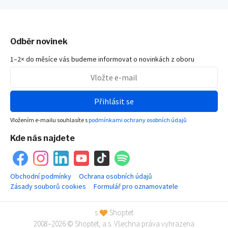
Odběr novinek
1–2× do měsíce vás budeme informovat o novinkách z oboru
Přihlásit se
Vložením e-mailu souhlasíte s
podmínkami ochrany osobních údajů
Kde nás najdete
Obchodní podmínky
Ochrana osobních údajů
Zásady souborů cookies
Formulář pro oznamovatele
s
Shoptet
2008–2026 © Shoptet, a.s. Všechna práva vyhrazena