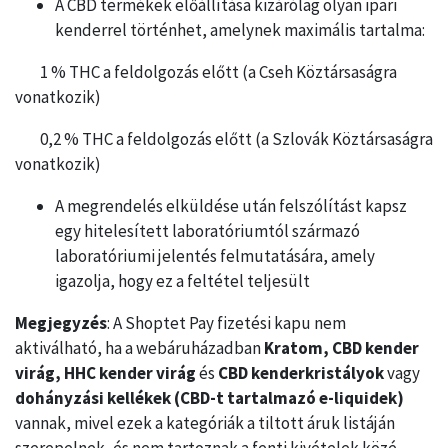
A CBD termékek előállítása kizárólag olyan ipari
kenderrel történhet, amelynek maximális tartalma:
1 % THC a feldolgozás előtt (a Cseh Köztársaságra
vonatkozik)
0,2 % THC a feldolgozás előtt (a Szlovák Köztársaságra
vonatkozik)
A megrendelés elküldése után felszólítást kapsz
egy hitelesített laboratóriumtól származó
laboratóriumi jelentés felmutatására, amely
igazolja, hogy ez a feltétel teljesült
Megjegyzés
: A Shoptet Pay fizetési kapu nem
aktiválható, ha a webáruházadban
Kratom, CBD kender
virág, HHC kender virág
és
CBD kenderkristályok
vagy
dohányzási kellékek (CBD-t tartalmazó e-liquidek)
vannak, mivel ezek a kategóriák a tiltott áruk listáján