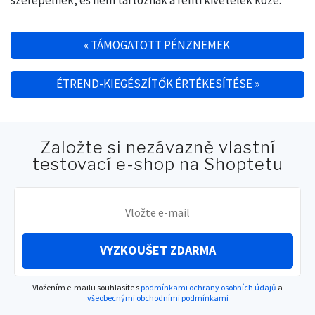
szerepelnek, és nem tartoznak a fenti kivételek közé.
«
TÁMOGATOTT PÉNZNEMEK
Post navigation
ÉTREND-KIEGÉSZÍTŐK ÉRTÉKESÍTÉSE
»
Založte si nezávazně vlastní
testovací e-shop na Shoptetu
VYZKOUŠET ZDARMA
Vložením e-mailu souhlasíte s
podmínkami ochrany osobních údajů
a
všeobecnými obchodními podmínkami