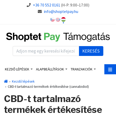
+36 70 552 0161
(H-P: 9:00–17:00)
info@shoptetpay.hu
KERESÉS
KEZDŐ LÉPÉSEK
ALAPBEÁLLÍTÁSOK
TRANZAKCIÓK
Kezdő lépések
CBD-t tartalmazó termékek értékesítése (cannabidiol)
CBD-t tartalmazó
termékek értékesítése