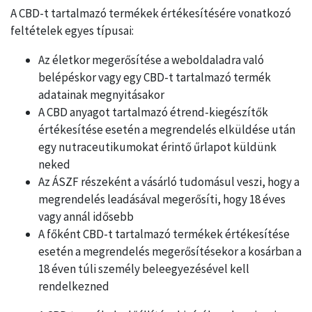
A CBD-t tartalmazó termékek értékesítésére vonatkozó
feltételek egyes típusai:
Az életkor megerősítése a weboldaladra való
belépéskor vagy egy CBD-t tartalmazó termék
adatainak megnyitásakor
A CBD anyagot tartalmazó étrend-kiegészítők
értékesítése esetén a megrendelés elküldése után
egy nutraceutikumokat érintő űrlapot küldünk
neked
Az ÁSZF részeként a vásárló tudomásul veszi, hogy a
megrendelés leadásával megerősíti, hogy 18 éves
vagy annál idősebb
A főként CBD-t tartalmazó termékek értékesítése
esetén a megrendelés megerősítésekor a kosárban a
18 éven túli személy beleegyezésével kell
rendelkezned