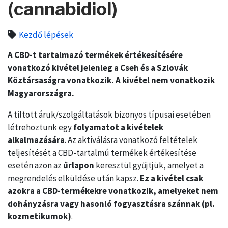
(cannabidiol)
Kezdő lépések
A CBD-t tartalmazó termékek értékesítésére
vonatkozó kivétel jelenleg a Cseh és a Szlovák
Köztársaságra vonatkozik. A kivétel nem vonatkozik
Magyarországra.
A tiltott áruk/szolgáltatások bizonyos típusai esetében
létrehoztunk egy
folyamatot a kivételek
alkalmazására
. Az aktiválásra vonatkozó feltételek
teljesítését a CBD-tartalmú termékek értékesítése
esetén azon az
űrlapon
keresztül gyűjtjük, amelyet a
megrendelés elküldése után kapsz.
Ez a kivétel csak
azokra a CBD-termékekre vonatkozik, amelyeket nem
dohányzásra vagy hasonló fogyasztásra szánnak (pl.
kozmetikumok)
.