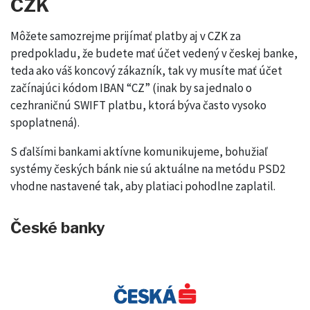
CZK
Môžete samozrejme prijímať platby aj v CZK za
predpokladu, že budete mať účet vedený v českej banke,
teda ako váš koncový zákazník, tak vy musíte mať účet
začínajúci kódom IBAN “CZ” (inak by sa jednalo o
cezhraničnú SWIFT platbu, ktorá býva často vysoko
spoplatnená).
S ďalšími bankami aktívne komunikujeme, bohužiaľ
systémy českých bánk nie sú aktuálne na metódu PSD2
vhodne nastavené tak, aby platiaci pohodlne zaplatil.
České banky