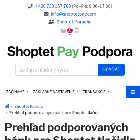
+420 733 157 700
(Po–Pia: 9:00–17:00)
info@shoptetpay.com
Shoptet Poradňa
HĽADAŤ
ZAČÍNAME
ZÁKLADNÉ NASTAVENIE
TRANSAKCIE
Shoptet tlačidlá
Prehľad podporovaných bánk pre Shoptet tlačidla
Prehľad podporovaných