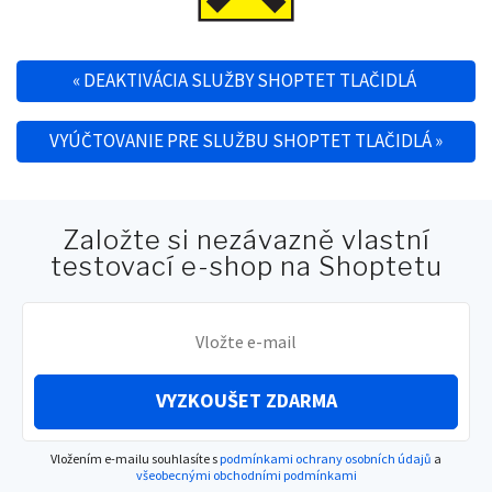
«
DEAKTIVÁCIA SLUŽBY SHOPTET TLAČIDLÁ
Post navigation
VYÚČTOVANIE PRE SLUŽBU SHOPTET TLAČIDLÁ
»
Založte si nezávazně vlastní
testovací e-shop na Shoptetu
VYZKOUŠET ZDARMA
Vložením e-mailu souhlasíte s
podmínkami ochrany osobních údajů
a
všeobecnými obchodními podmínkami