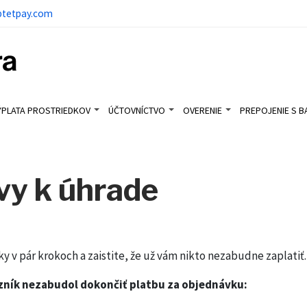
ptetpay.com
ÝPLATA PROSTRIEDKOV
ÚČTOVNÍCTVO
OVERENIE
PREPOJENIE S 
vy k úhrade
 v pár krokoch a zaistite, že už vám nikto nezabudne zaplatiť.
zník nezabudol dokončiť platbu za objednávku: