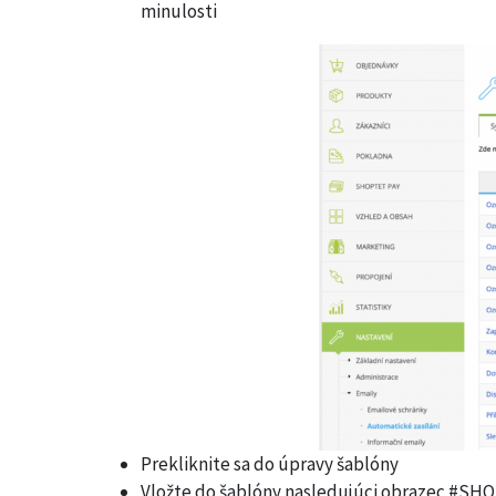
minulosti
Prekliknite sa do úpravy šablóny
Vložte do šablóny nasledujúci obrazec 