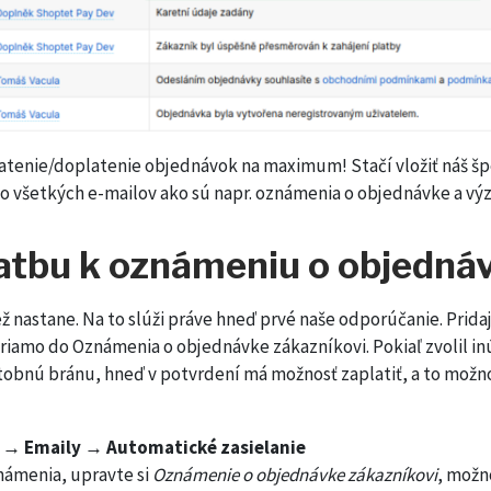
atenie/doplatenie objednávok na maximum! Stačí vložiť náš šp
ých e-mailov ako sú napr. oznámenia o objednávke a výzv
platbu k oznámeniu o objedná
ež nastane. Na to slúži práve hneď prvé naše odporúčanie. Pridajt
o Oznámenia o objednávke zákazníkovi. Pokiaľ zvolil inú 
 platobnú bránu, hneď v potvrdení má možnosť zaplatiť, a to mož
 → Emaily → Automatické zasielanie
ámenia, upravte si
Oznámenie o objednávke zákazníkovi
, možn