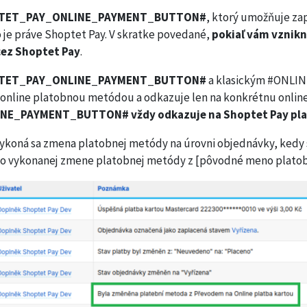
TET_PAY_ONLINE_PAYMENT_BUTTON#
, ktorý umožňuje zap
 je práve Shoptet Pay. V skratke povedané,
pokiaľ vám vznik
cez Shoptet Pay
.
TET_PAY_ONLINE_PAYMENT_BUTTON#
a klasickým #ONL
ine platobnou metódou a odkazuje len na konkrétnu online p
E_PAYMENT_BUTTON# vždy odkazuje na Shoptet Pay pla
ykoná sa zmena platobnej metódy na úrovni objednávky, kedy sa 
 o vykonanej zmene platobnej metódy z [pôvodné meno platob