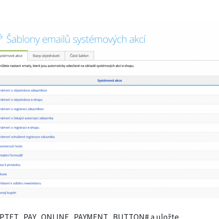
#SHOPTET_PAY_ONLINE_PAYMENT_BUTTON# a uložte