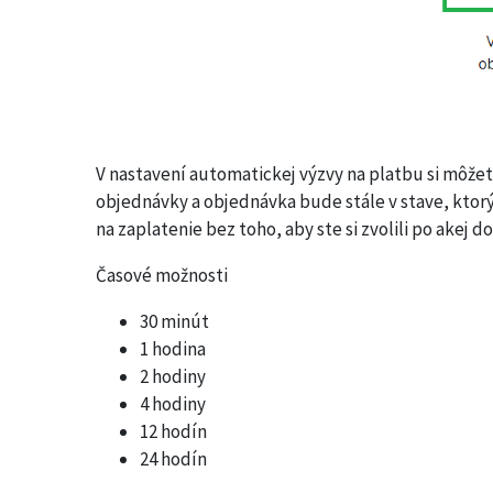
V nastavení automatickej výzvy na platbu si môže
objednávky a objednávka bude stále v stave, ktorý 
na zaplatenie bez toho, aby ste si zvolili po akej
Časové možnosti
30 minút
1 hodina
2 hodiny
4 hodiny
12 hodín
24 hodín