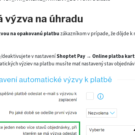
á výzva na úhradu
zvou na opakovanú platbu
zákazníkom v prípade, že dôjde k 
/deaktivujete v nastavení
Shoptet Pay → Online platba kar
atických výziev na platbu musíte mať nastavený stav objednávk