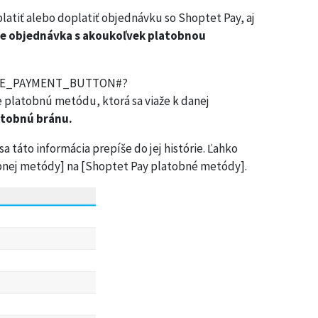
latiť alebo doplatiť objednávku so Shoptet Pay, aj
ne objednávka s akoukoľvek platobnou
INE_PAYMENT_BUTTON#?
latobnú metódu, ktorá sa viaže k danej
tobnú bránu.
táto informácia prepíše do jej histórie. Ľahko
nej metódy] na [Shoptet Pay platobné metódy].