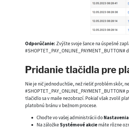
Odporúčanie:
Zvýšte svoje šance na úspešné zapl
#SHOPTET_PAY_ONLINE_PAYMENT_BUTTON# do všetk
Pridanie tlačidla pre 
Nie je nič jednoduchšie, než riešiť problém skôr, n
#SHOPTET_PAY_ONLINE_PAYMENT_BUTTON# priamo d
tlačidlo sa v maile nezobrazí. Pokiaľ však zvolil
platobnú bránu v bežnom procese.
Choďte vo vašej administrácii do
Nastavenia
Na záložke
Systémové akcie
máte rôzne ozn