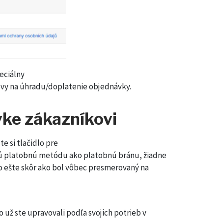
eciálny
y na úhradu/doplatenie objednávky.
vke zákazníkovi
e si tlačidlo pre
platobnú metódu ako platobnú bránu, žiadne
no ešte skôr ako bol vôbec presmerovaný na
o už ste upravovali podľa svojich potrieb v