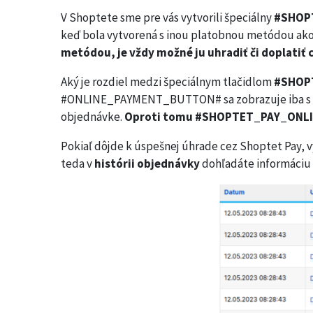
V Shoptete sme pre vás vytvorili špeciálny
#SHOP
keď bola vytvorená s inou platobnou metódou ako
metódou, je vždy možné ju uhradiť či doplatiť 
Aký je rozdiel medzi špeciálnym tlačidlom
#SHOP
#ONLINE_PAYMENT_BUTTON# sa zobrazuje iba s onl
objednávke.
Oproti tomu #SHOPTET_PAY_ONLIN
Pokiaľ dôjde k úspešnej úhrade cez Shoptet Pay, v
teda v
histórii objednávky
dohľadáte informáciu