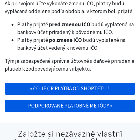
Ak pri svojom účte vykonáte zmenu IČO, platby budú
vyplácané oddelene podľa obdobia, v ktorom boli prijaté:
Platby prijaté
pred zmenou IČO
budú vyplatené na
bankový účet priradený k pôvodnému IČO.
Platby prijaté
po zmene IČO
budú vyplatené na
bankový účet vedený k novému IČO.
Tým je zabezpečené správne účtovné a daňové priradenie
platieb k zodpovedajúcemu subjektu.
«
ČO JE QR PLATBA OD SHOPTETU?
Post navigation
PODPOROVANÉ PLATOBNÉ METÓDY
»
Založte si nezávazně vlastní