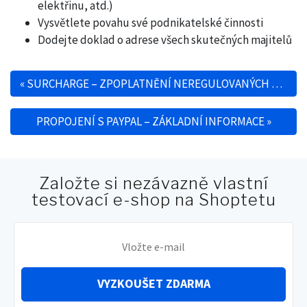
elektřinu, atd.)
Vysvětlete povahu své podnikatelské činnosti
Dodejte doklad o adrese všech skutečných majitelů
«
SURCHARGE – ZPOPLATNĚNÍ NEREGULOVANÝCH KARET
Navigace pro příspěvek
PROPOJENÍ S PAYPAL – ZÁKLADNÍ INFORMACE
»
Založte si nezávazně vlastní
testovací e-shop na Shoptetu
VYZKOUŠET ZDARMA