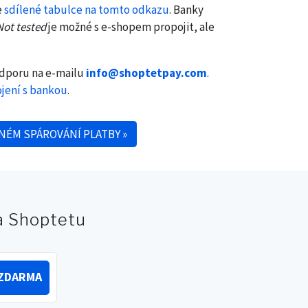
e
sdílené tabulce na tomto odkazu
. Banky
Not tested
je možné s e-shopem propojit, ale
odporu na e-mailu
info@shoptetpay.com
.
jení s bankou
.
NÉM SPÁROVÁNÍ PLATBY
»
na Shoptetu
ZDARMA