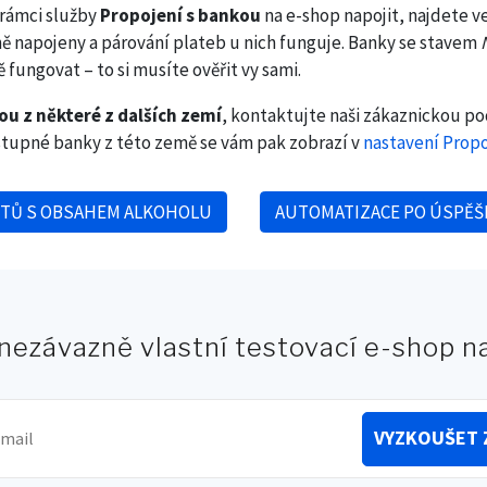
 rámci služby
Propojení s bankou
na e-shop napojit, najdete v
ně napojeny a párování plateb u nich funguje. Banky se stavem
fungovat – to si musíte ověřit vy sami.
ou z některé z dalších zemí
, kontaktujte naši zákaznickou p
tupné banky z této země se vám pak zobrazí v
nastavení Propo
TŮ S OBSAHEM ALKOHOLU
AUTOMATIZACE PO ÚSPĚŠ
k
 nezávazně vlastní testovací e-shop 
VYZKOUŠET 