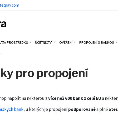
tetpay.com
LATA PROSTŘEDKŮ
ÚČETNICTVÍ
OVĚŘENÍ
PROPOJENÍ S BANKOU
í
y pro propojení
hop napojit na některou z
více než 600 bank z celé EU
a někter
arských bank
, u kterých je propojení
podporované
a plně
otes