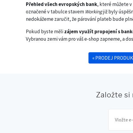
Přehled všech evropských bank
, které můžete v
označené v tabulce stavem
Working
již byly úspěš
nedokážeme zaručit, že párování plateb bude plně 
Pokud byste měli
zájem využít propojení s bank
Vybranou zemi vám pro váš e-shop zapneme, a dos
«
PRODEJ PRODUK
Navigace pro příspěve
Založte si