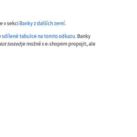
e v sekci
Banky z dalších zemí
.
e
sdílené tabulce na tomto odkazu
. Banky
Not tested
je možné s e-shopem propojit, ale