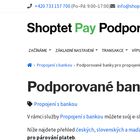
+420 733 157 700
(Po–Pá: 9:00–17:00)
info@shop
ZAČÍNÁME
ZÁKLADNÍ NASTAVENÍ
TRANSAKCE
VÝP
Propojení s bankou
Podporované banky pro propojen
Podporované bank
Propojení s bankou
V rámci služby
Propojení s bankou
můžete svůj e-s
Níže najdete přehled
českých, slovenských a maď
pro párování plateb
.