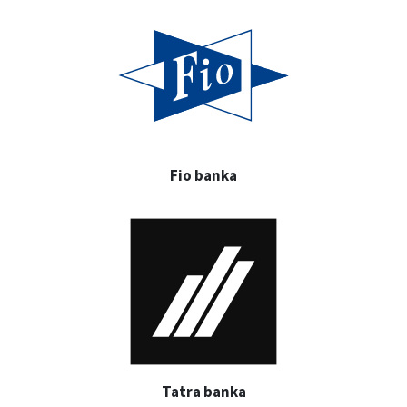
Fio banka
Tatra banka