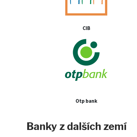
CIB
Otp bank
Banky z dalších zemí