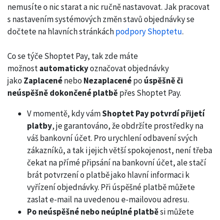
nemusíte o nic starat a nic ručně nastavovat. Jak pracovat
s nastavením systémových změn stavů objednávky se
dočtete na hlavních stránkách
podpory Shoptetu
.
Co se týče Shoptet Pay, tak zde máte
možnost
automaticky
označovat objednávky
jako
Zaplacené
nebo
Nezaplacené
po
úspěšně či
neúspěšně dokončené platbě
přes Shoptet Pay.
V momentě, kdy vám
Shoptet Pay potvrdí přijetí
platby
, je garantováno, že obdržíte prostředky na
váš bankovní účet. Pro urychlení odbavení svých
zákazníků, a tak i jejich větší spokojenost, není třeba
čekat na přímé připsání na bankovní účet, ale stačí
brát potvrzení o platbě jako hlavní informaci k
vyřízení objednávky. Při úspěšné platbě můžete
zaslat e-mail na uvedenou e-mailovou adresu.
Po neúspěšné nebo neúplné platbě
si můžete