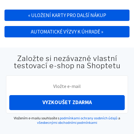
«
ULOŽENÍ KARTY PRO DALŠÍ NÁKUP
Navigace pro příspěvek
AUTOMATICKÉ VÝZVY K ÚHRADĚ
»
Založte si nezávazně vlastní
testovací e-shop na Shoptetu
VYZKOUŠET ZDARMA
Vložením e-mailu souhlasíte s
podmínkami ochrany osobních údajů
a
všeobecnými obchodními podmínkami