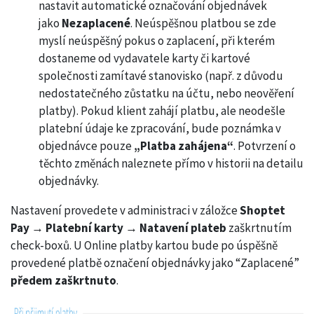
nastavit automatické označování objednávek
jako
Nezaplacené
. Neúspěšnou platbou se zde
myslí neúspěšný pokus o zaplacení, při kterém
dostaneme od vydavatele karty či kartové
společnosti zamítavé stanovisko (např. z důvodu
nedostatečného zůstatku na účtu, nebo neověření
platby). Pokud klient zahájí platbu, ale neodešle
platební údaje ke zpracování, bude poznámka v
objednávce pouze
„Platba zahájena“
. Potvrzení o
těchto změnách naleznete přímo v historii na detailu
objednávky.
Nastavení provedete v administraci v záložce
Shoptet
Pay → Platební karty
→
Natavení plateb
zaškrtnutím
check-boxů. U Online platby kartou bude po úspěšně
provedené platbě označení objednávky jako “Zaplacené”
předem zaškrtnuto
.