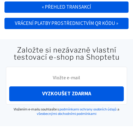
«
PŘEHLED TRANSAKCÍ
Navigace pro příspěvek
VRÁCENÍ PLATBY PROSTŘEDNICTVÍM QR KÓDU
»
Založte si nezávazně vlastní
testovací e-shop na Shoptetu
VYZKOUŠET ZDARMA
Vložením e-mailu souhlasíte s
podmínkami ochrany osobních údajů
a
všeobecnými obchodními podmínkami