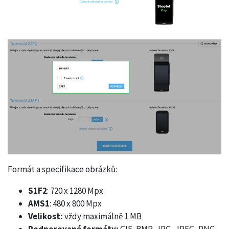
Formát a specifikace obrázků:
S1F2
: 720 x 1280 Mpx
AMS1
: 480 x 800 Mpx
Velikost:
vždy maximálně 1 MB
Podporované formáty:
GIF, BMP, JPG, JPEG, PNG