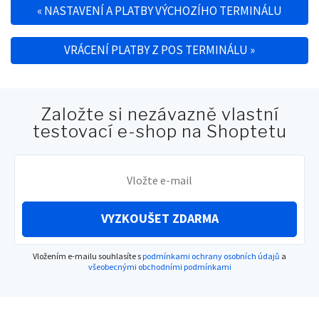
«
NASTAVENÍ A PLATBY VÝCHOZÍHO TERMINÁLU
Navigace pro příspěvek
VRÁCENÍ PLATBY Z POS TERMINÁLU
»
Založte si nezávazně vlastní
testovací e-shop na Shoptetu
VYZKOUŠET ZDARMA
Vložením e-mailu souhlasíte s
podmínkami ochrany osobních údajů
a
všeobecnými obchodními podmínkami