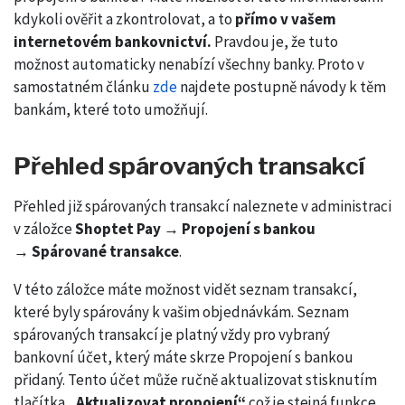
kdykoli ověřit a zkontrolovat, a to
přímo v vašem
internetovém bankovnictví.
Pravdou je, že tuto
možnost automaticky nenabízí všechny banky. Proto v
samostatném článku
zde
najdete postupně návody k těm
bankám, které toto umožňují.
Přehled spárovaných transakcí
Přehled již spárovaných transakcí naleznete v administraci
v záložce
Shoptet Pay
→
Propojení s bankou
→
Spárované transakce
.
V této záložce máte možnost vidět seznam transakcí,
které byly spárovány k vašim objednávkám. Seznam
spárovaných transakcí je platný vždy pro vybraný
bankovní účet, který máte skrze Propojení s bankou
přidaný. Tento účet může ručně aktualizovat stisknutím
tlačítka
„Aktualizovat propojení“
což je stejná funkce,