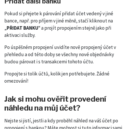
Přidat další banku
Pokud si přejete k párování přidat účet vedený v jiné
bance, např. pro příjem v jiné měně, stačí kliknout na
„
PŘIDAT BANKU
“ a projít propojením stejně jako při
aktivaci služby.
Po úspěšném propojení uvidíte nově propojený účet v
přehledu a od této doby se všechny nové objednávky
budou párovat i s transakcemi tohoto účtu.
Propojte si tolik účtů, kolik jen potřebujete. Žádné
omezování!
Jak si mohu ověřit provedení
náhledu na můj účet?
Nejste si jistí, jestli a kdy proběhl náhled na váš účet po
propojení s bankou? Máte možnost si tuto informaci sami