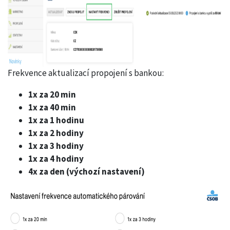
Frekvence aktualizací propojení s bankou:
1x za 20 min
1x za 40 min
1x za 1 hodinu
1x za 2 hodiny
1x za 3 hodiny
1x za 4 hodiny
4x za den (výchozí nastavení)