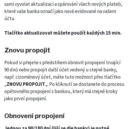
sami vyvolat aktualizaci a spárování všech nových plateb,
které vaše banka označí jako nově evidované na vašem
účtu.
Tlačítko aktualizovat můžete použít každých 15 min.
Znovu propojit
Pokud si přejete s předstihem obnovit propojení trvající
90 dnů nebo propojit další účet vedený u stejné banky,
např. cizoměnový účet, máte tuto možnost přes tlačítko
„
ZNOVU PROPOJIT
„. Po kliknutí se dostanete do procesu
opětovného propojení s bankou, který má stejné kroky
jako první propojení.
Obnovení propojení
Jednou za 90/180 dní (liší se dle banky) je nutné