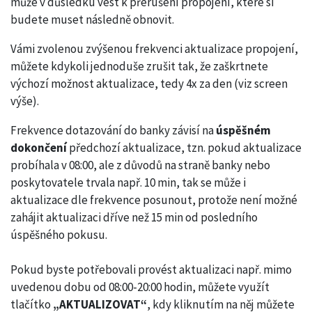
může v důsledku vést k přerušení propojení, které si
budete muset následně obnovit.
Vámi zvolenou zvýšenou frekvenci aktualizace propojení,
můžete kdykoli jednoduše zrušit tak, že zaškrtnete
výchozí možnost aktualizace, tedy 4x za den (viz screen
výše).
Frekvence dotazování do banky závisí na
úspěšném
dokončení
předchozí aktualizace, tzn. pokud aktualizace
probíhala v 08:00, ale z důvodů na straně banky nebo
poskytovatele trvala např. 10 min, tak se může i
aktualizace dle frekvence posunout, protože není možné
zahájit aktualizaci dříve než 15 min od posledního
úspěšného pokusu.
Pokud byste potřebovali provést aktualizaci např. mimo
uvedenou dobu od 08:00-20:00 hodin, můžete využít
tlačítko
„AKTUALIZOVAT“
, kdy kliknutím na něj můžete