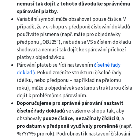
nemusí tak dojít z tohoto důvodu ke správnému
spárování platby.
Variabilní symbol může obsahovat pouze číslice. V
případě, že v e-shopu v předponě číslování dokladů
používáte písmena (např. máte pro objednávky
předponu „OBJ25“), nebude se VS s číslem dokladu
shodovat a nemusí tak dojít ke spárování příchozí
platby s objednávkou.
Párování plateb se řídí nastavením
číselné řady
dokladů
. Pokud změníte strukturu číselné řady
(délku, nebo předponu – například na přelomu
roku), může u objednávek se starou strukturou čísla
dojít k problémům s párováním.
Doporučujeme pro správné párování nastavit
číselné řady dokladů
ve vašem e-shopu tak, aby
obsahovaly
pouze číslice, nezačínaly číslicí 0
, a
pro datum v předponě využívaly proměnně
(např.
%YYYY% pro rok). Podrobnosti k nastavení číslování