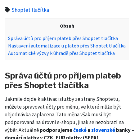
Shoptet tlačítka
Obsah
Správa účtů pro příjem plateb přes Shoptet tlačítka
Nastavení automatizace u plateb přes Shoptet tlačítka
Automatické výzvy k úhradě přes Shoptet tlačítka
Správa účtů pro příjem plateb
přes Shoptet tlačítka
Jakmile dojde k aktivaci služby ze strany Shoptetu,
můžete spravovat účty pro měnu, ve které může být
objednávka zaplacena. Tato měna však musí být
podporovaná na úrovni e-shopu, jinak se nezobrazí na
výběr. Aktuálně
podporujeme
české
a
slovenské
banky
–
domácí platby v CZK, EUR platby (SEPA).