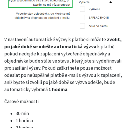
V nastavení automatické výzvy k platbě si můžete
zvolit,
po jaké době se odešle automatická výzva
k platbě
pokud nedojde k zaplacení vytvořené objednávky a
objednávka bude stále ve stavu, který jste si vydefinovali
pro zasílání výzev. Pokud zaškrtnete pouze možnost
odeslat po neúspěšné platbě e-mail s výzvou k zaplacení,
aniž byste si zvolili po jaké době se výzva odešle, bude
automaticky vybraná
1 hodina
.
Časové možnosti:
30 min
1 hodina
2 hodiny