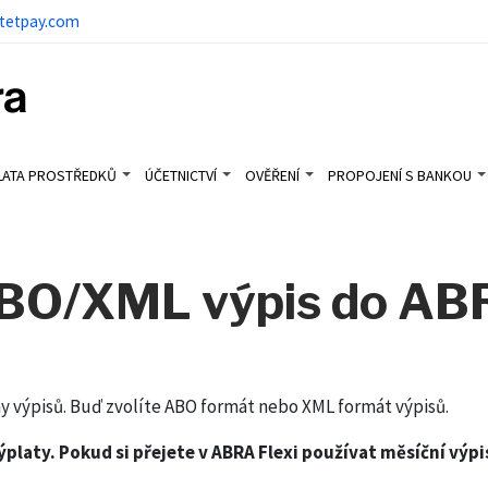
tetpay.com
LATA PROSTŘEDKŮ
ÚČETNICTVÍ
OVĚŘENÍ
PROPOJENÍ S BANKOU
ABO/XML výpis do ABR
 výpisů. Buď zvolíte ABO formát nebo XML formát výpisů.
ýplaty. Pokud si přejete v ABRA Flexi používat měsíční vý