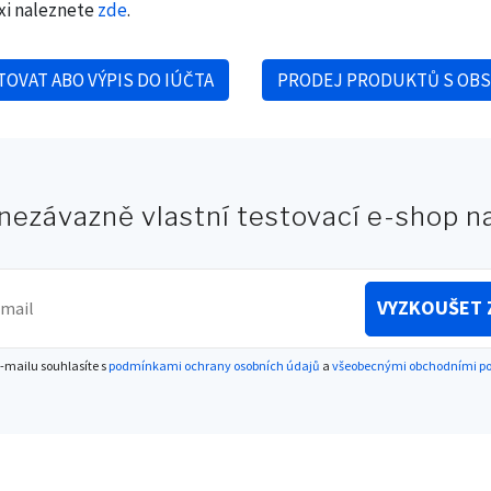
xi naleznete
zde
.
TOVAT ABO VÝPIS DO IÚČTA
PRODEJ PRODUKTŮ S OB
k
 nezávazně vlastní testovací e-shop 
VYZKOUŠET 
-mailu souhlasíte s
podmínkami ochrany osobních údajů
a
všeobecnými obchodními 