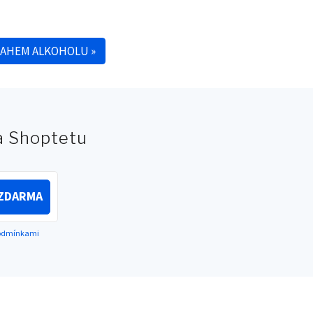
SAHEM ALKOHOLU
»
na Shoptetu
ZDARMA
podmínkami