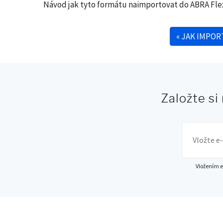
Návod jak tyto formátu naimportovat do ABRA Fle
«
JAK IMPOR
Navigace pro příspěve
Založte si
Vložením e