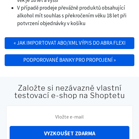
V případě prodeje převážně produktů obsahující
alkohol mít souhlas s překročením věku 18 let při
potvrzení objednávky v košíku
«
JAK IMPORTOVAT ABO/XML VÝPIS DO ABRA FLEXI
Navigace pro příspěvek
PODPOROVANÉ BANKY PRO PROPOJENÍ
»
Založte si nezávazně vlastní
testovací e-shop na Shoptetu
VYZKOUŠET ZDARMA