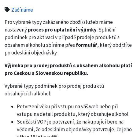
Začínáme
Pro vybrané typy zakázaného zboží/služeb máme
nastavený
proces pro uplatnění výjimky
. Splnění
podmínek pro aktivaci v případě prodeje produktů s
obsahem alkoholu sbíráme přes
formulář
, který obdržíte
po odeslání objednávky.
Výjimka pro prodej produktů s obsahem alkoholu platí
pro Českou a Slovenskou republiku.
Vybrané typy podmínek pro prodej produktů
obsahujících alkohol:
Potvrzení věku při vstupu na váš web nebo při
vstupu na detail produktu, který obsahuje alkohol
Součástí VOP je potvrzení, že nakupující bere na
vědomí, že odesláním objednávky potvrzuje, že jeho
věk je 18 let a vyšší