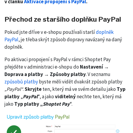
v článku
Aktivace propojení s PayPal
.
Přechod ze staršího doplňku PayPal
Pokud jste dříve v e-shopu používali starší
doplněk
PayPal
, je třeba skrýt způsob dopravy navázaný na daný
doplněk.
Po aktivaci propojení s PayPal v rámci Shoptet Pay
přejděte v administraci e-shopu do
Nastavení →
Doprava a platby → Způsoby platby
. V seznamu
způsobů platby
byste měli vidět dvakrát způsob platby
„PayPal“
.
Skryjte
ten, který má ve svém detailu jako
Typ
platby
„
PayPal
“, a jako
viditelný
nechte ten, který má
jako
Typ platby „
Shoptet Pay
“.