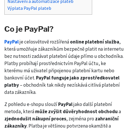
Nastavení a automatizace plateb
Výplata PayPal plateb
Co je PayPal?
PayPal
je celosvětově rozšířená
online platební služba
,
která umožňuje zákazníkům bezpečně platit na internetu
bez nutnosti zadávat platební údaje přímo u obchodníka.
Platby probíhají prostřednictvím PayPal účtu, ke
kterému má uživatel připojenou platební kartu nebo
bankovní účet.
PayPal funguje jako zprostředkovatel
platby
– obchodník tak nikdy nezískává citlivá platební
data zákazníka.
Z pohledu e-shopu slouží
PayPal
jako další platební
metoda, která
může zvýšit důvěryhodnost obchodu
a
zjednodušit nákupní proces
, zejména pro
zahraniční
zákazníky
. Platba je většinou potvrzena okamžitě a