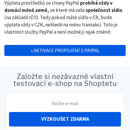
Výplata prostředků ze strany PayPal
probíhá vždy v
domácí měně země,
ve které má vaše
společnost sídlo
(na základě IČO). Tedy pokud máte sídlo v ČR, bude
výplata vždy v CZK, nehledě na měnu transakcí. Toto je
vlastnost služby PayPal a není možné jí nijak změnit.
«
AKTIVACE PROPOJENÍ S PAYPAL
Navigace pro příspěvek
Založte si nezávazně vlastní
testovací e-shop na Shoptetu
VYZKOUŠET ZDARMA