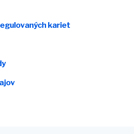
l
regulovaných kariet
dy
ajov