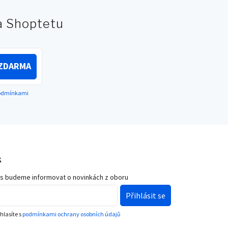
na Shoptetu
ZDARMA
podmínkami
k
ás budeme informovat o novinkách z oboru
Přihlásit se
hlasíte s
podmínkami ochrany osobních údajů