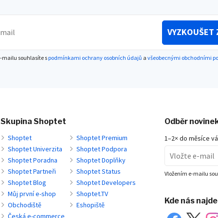
VYZKOUŠET 
-mailu souhlasíte s
podmínkami ochrany osobních údajů
a
všeobecnými obchodními 
Skupina Shoptet
Odběr novine
Shoptet
Shoptet Premium
1–2× do měsíce v
Shoptet Univerzita
Shoptet Podpora
Shoptet Poradna
Shoptet Doplňky
Shoptet Partneři
Shoptet Status
Vložením e-mailu sou
Shoptet Blog
Shoptet Developers
Můj první e-shop
Shoptet.TV
Kde nás najd
Obchodiště
Eshopiště
Česká e-commerce