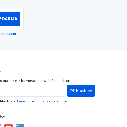
ZDARMA
podmínkami
k
ás budeme informovat o novinkách z oboru
Přihlásit se
hlasíte s
podmínkami ochrany osobních údajů
ete